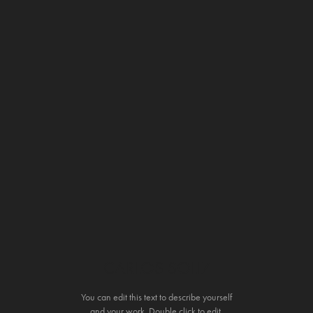
CARLOS SOLIZ
You can edit this text to describe yourself
and your work. Double click to edit.