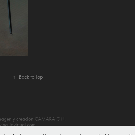
↑
Back to Top
 imagen y creación CAMARA ON.
vinculovirtual.com